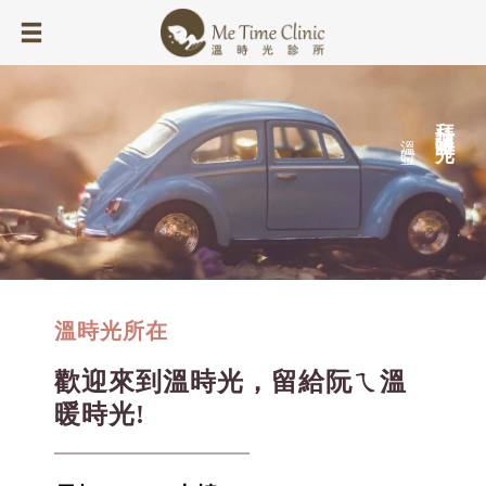
拜 訪 溫 時 光
溫 時 光 診 所
溫時光所在
歡迎來到溫時光，留給阮ㄟ溫
暖時光!