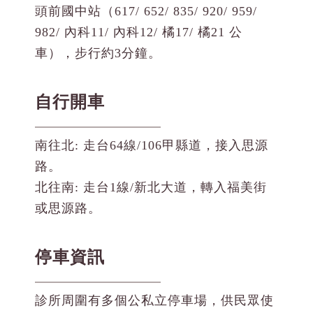
頭前國中站（617/ 652/ 835/ 920/ 959/
982/ 內科11/ 內科12/ 橘17/ 橘21 公
車），步行約3分鐘。
自行開車
南往北: 走台64線/106甲縣道，接入思源
路。
北往南: 走台1線/新北大道，轉入福美街
或思源路。
停車資訊
診所周圍有多個公私立停車場，供民眾使