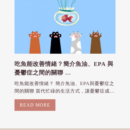
吃魚能改善情緒？簡介魚油、EPA 與
憂鬱症之間的關聯
2024-09-13
吃魚能改善情緒？ 簡介魚油、EPA與憂鬱症之
間的關聯 當代忙碌的生活方式，讓憂鬱症成為
一個越來越普遍的心理健康問題。除了藥物和
READ MORE
心理治療之外，許多人也開始關注飲食對情緒
的影響。你可能聽說過「吃魚可以讓心情變
好」這樣的都市傳說，但或許這並不只是個空
穴來風的傳聞...