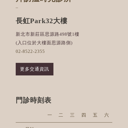
¯
長虹Park32大樓
新北市新莊區思源路498號1樓
(入口位於大樓面思源路側)
02-8522-2355
更多交通資訊
門診時刻表
一
二
三
四
五
六