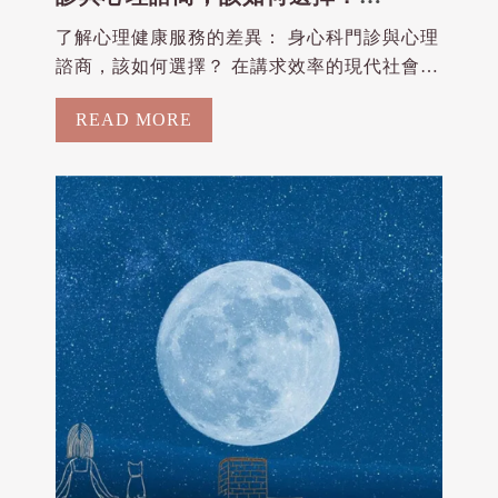
2025-02-06
了解心理健康服務的差異： 身心科門診與心理
諮商，該如何選擇？ 在講求效率的現代社會，
壓力無所不在，心理健康已成為許多人關注的
READ MORE
重要議題。然而，當覺得需要專業協助時，您
是否也有這樣的疑問：該去看身心科門診還是
尋求心理諮商？其實這兩者在治療目標、架
構、時間、...