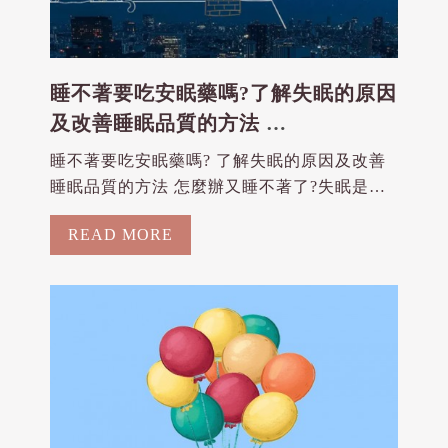
睡不著要吃安眠藥嗎?了解失眠的原因
及改善睡眠品質的方法
2024-08-21
睡不著要吃安眠藥嗎? 了解失眠的原因及改善
睡眠品質的方法 怎麼辦又睡不著了?失眠是一
種常見的症狀，影響全球數百萬人。無論是偶
READ MORE
爾的失眠之夜，還是長期無法入睡的困擾，失
眠都會對身心健康造成巨大影響。如果你正在
苦惱於如何擺脫失眠，這篇文章將幫助你快速
了解失眠的原...